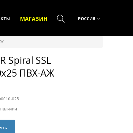
МАГАЗИН
АКТЫ
РОССИЯ
АЖ
 Spiral SSL
0х25 ПВХ-АЖ
00010-025
 наличии
ить