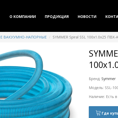
О КОМПАНИИ
ПРОДУКЦИЯ
НОВОСТИ
КОНТ
Е ВАКУУМНО-НАПОРНЫЕ
SYMMER Spiral SSL 100х1.0х25 ПВХ-
SYMMER
100х1.
Бренд:
Symmer
Модель: SSL-10
Наличие: Есть в
Где куп