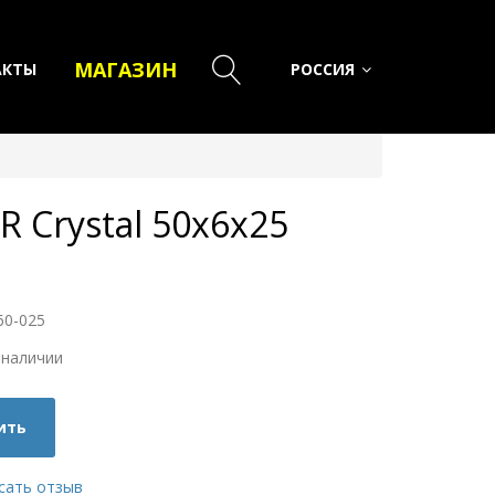
МАГАЗИН
АКТЫ
РОССИЯ
 Сrystal 50х6х25
60-025
 наличии
ить
сать отзыв